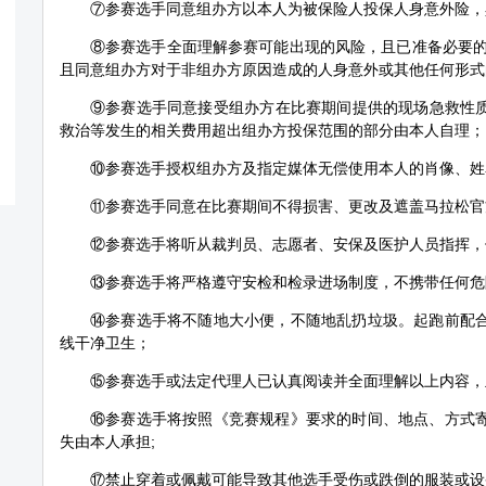
⑦参赛选手同意组办方以本人为被保险人投保人身意外险，
⑧参赛选手全面理解参赛可能出现的风险，且已准备必要的
且同意组办方对于非组办方原因造成的人身意外或其他任何形式
⑨参赛选手同意接受组办方在比赛期间提供的现场急救性质
救治等发生的相关费用超出组办方投保范围的部分由本人自理；
⑩参赛选手授权组办方及指定媒体无偿使用本人的肖像、姓
⑪参赛选手同意在比赛期间不得损害、更改及遮盖马拉松官
⑫参赛选手将听从裁判员、志愿者、安保及医护人员指挥，
⑬参赛选手将严格遵守安检和检录进场制度，不携带任何危
⑭参赛选手将不随地大小便，不随地乱扔垃圾。起跑前配
线干净卫生；
⑮参赛选手或法定代理人已认真阅读并全面理解以上内容，
⑯参赛选手将按照《竞赛规程》要求的时间、地点、方式
失由本人承担;
⑰禁止穿着或佩戴可能导致其他选手受伤或跌倒的服装或设